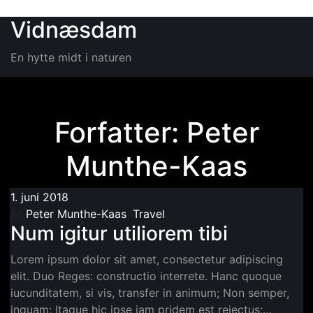
Videre til indhold
Vidnæsdam
En hytte midt i naturen
Forfatter:
Peter
Munthe-Kaas
1. juni 2018
Af
Peter Munthe-Kaas
I
Travel
Num igitur utiliorem tibi
Lorem ipsum dolor sit amet, consectetur adipiscing
elit. Duo Reges: constructio interrete. Hanc quoque
iucunditatem, si vis, transfer in animum; Non semper,
inquam; Itaque hic ipse iam pridem est reiectus;…