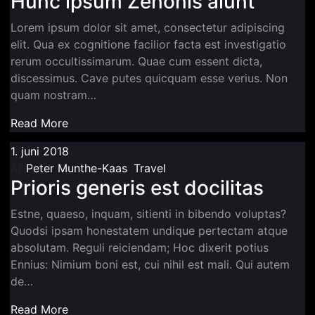
Hunc ipsum Zenonis aiunt
Lorem ipsum dolor sit amet, consectetur adipiscing
elit. Qua ex cognitione facilior facta est investigatio
rerum occultissimarum. Quae cum essent dicta,
discessimus. Cave putes quicquam esse verius. Non
quam nostram…
Read More
1. juni 2018
Af
Peter Munthe-Kaas
I
Travel
Prioris generis est docilitas
Estne, quaeso, inquam, sitienti in bibendo voluptas?
Quodsi ipsam honestatem undique pertectam atque
absolutam. Reguli reiciendam; Hoc dixerit potius
Ennius: Nimium boni est, cui nihil est mali. Qui autem
de…
Read More