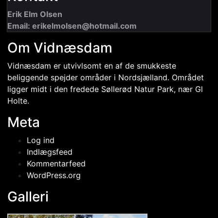
Erik Elm Olsen
Email: erikelmolsen@hotmail.com
Om Vidnæsdam
Vidnæsdam er utvivlsomt en af de smukkeste
beliggende spejder områder i Nordsjælland. Området
ligger midt i den fredede Søllerød Natur Park, nær Gl
Holte.
Meta
Log ind
Indlægsfeed
Kommentarfeed
WordPress.org
Galleri