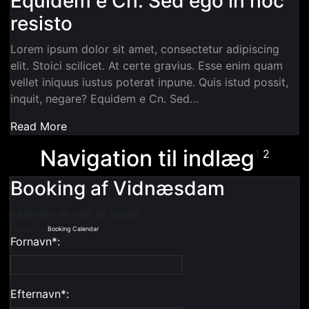
Equidem e Cn. Sed ego in hoc
resisto
Lorem ipsum dolor sit amet, consectetur adipiscing
elit. Stoici scilicet. At certe gravius. Esse enim quam
vellet iniquus iustus poterat inpune. Quis istud possit,
inquit, negare? Equidem e Cn. Sed…
Read More
Navigation til indlæg
1
2
Booking af Vidnæsdam
Kalender er ved at loade...
Powered by
Booking Calendar
Fornavn*:
Efternavn*: