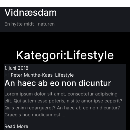
Videre til indhold
Vidnæsdam
En hytte midt i naturen
Kategori:Lifestyle
1. juni 2018
Af
Peter Munthe-Kaas
I
Lifestyle
An haec ab eo non dicuntur
Lorem ipsum dolor sit amet, consectetur adipiscing
elit. Qui autem esse poteris, nisi te amor ipse ceperit?
Quis enim redargueret? An haec ab eo non dicuntur?
Graecis hoc modicum est:…
Read More